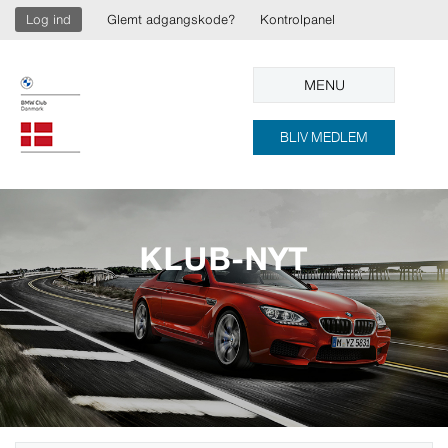
Log ind
Glemt adgangskode?
Kontrolpanel
MENU
BLIV MEDLEM
KLUB-NYT