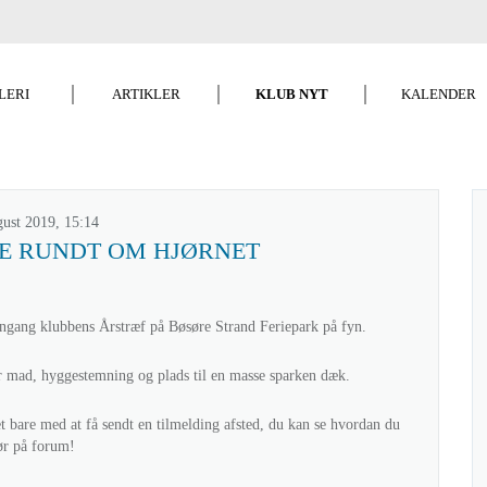
LERI
ARTIKLER
KLUB NYT
KALENDER
KLUB-NYT
gust 2019, 15:14
GE RUNDT OM HJØRNET
engang klubbens Årstræf på Bøsøre Strand Feriepark på fyn.
r mad, hyggestemning og plads til en masse sparken dæk.
et bare med at få sendt en tilmelding afsted, du kan se hvordan du
ør på forum!