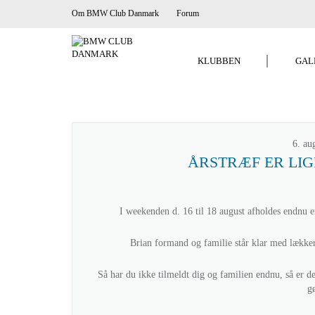
Om BMW Club Danmark
Forum
KLUBBEN
GAL
6. au
ÅRSTRÆF ER LI
I weekenden d. 16 til 18 august afholdes endnu 
Brian formand og familie står klar med lække
Så har du ikke tilmeldt dig og familien endnu, så er d
g