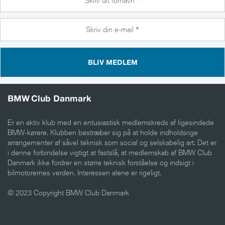
BLIV MEDLEM
BMW Club Danmark
Er en aktiv klub med en entusiastisk medlemskreds af ligesindede
BMW-kørere. Klubben bestræber sig på at holde indholdsrige
arrangementer af såvel teknisk som social og selskabelig art. Det er
i denne forbindelse vigtigt at fastslå, at medlemskab af BMW Club
Danmark ikke fordrer en større teknisk forståelse og indsigt i
bilmotorernes verden. Interessen alene er rigeligt.
© 2023 Copyright BMW Club Danmark