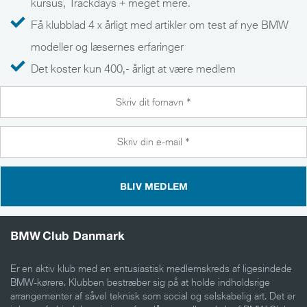
kursus, Trackdays + meget mere.
Få klubblad 4 x årligt med artikler om test af nye BMW
modeller og læsernes erfaringer
Det koster kun 400,- årligt at være medlem
BLIV MEDLEM
BMW Club Danmark
Er en aktiv klub med en entusiastisk medlemskreds af ligesindede
BMW-kørere. Klubben bestræber sig på at holde indholdsrige
arrangementer af såvel teknisk som social og selskabelig art. Det er