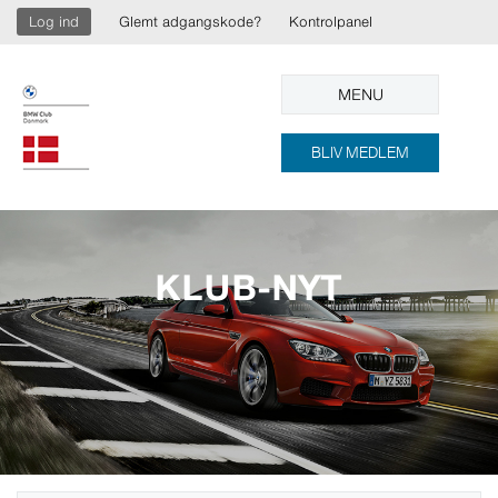
Log ind
Glemt adgangskode?
Kontrolpanel
MENU
BLIV MEDLEM
KLUB-NYT