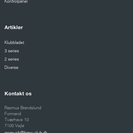
Kontrolpanel
Artikler
Klubbladet
3 series
2 series
Diverse
Kontakt os
Rasmus Brandslund
Formand
Tværhave 10
7100 Vejle
rasmusb@bmw-club.dk