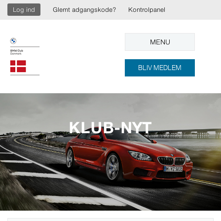
Log ind
Glemt adgangskode?
Kontrolpanel
MENU
BLIV MEDLEM
KLUB-NYT