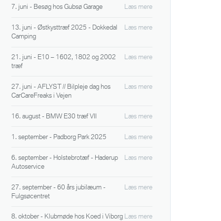
7. juni - Besøg hos Gubsø Garage
Læs mere
13. juni - Østkysttræf 2025 - Dokkedal
Læs mere
Camping
21. juni - E10 – 1602, 1802 og 2002
Læs mere
træf
27. juni - AFLYST // Bilpleje dag hos
Læs mere
CarCareFreaks i Vejen
16. august - BMW E30 træf VII
Læs mere
1. september - Padborg Park 2025
Læs mere
6. september - Holstebrotæf - Haderup
Læs mere
Autoservice
27. september - 60 års jubilæum -
Læs mere
Fulgsøcentret
8. oktober - Klubmøde hos Koed i Viborg
Læs mere