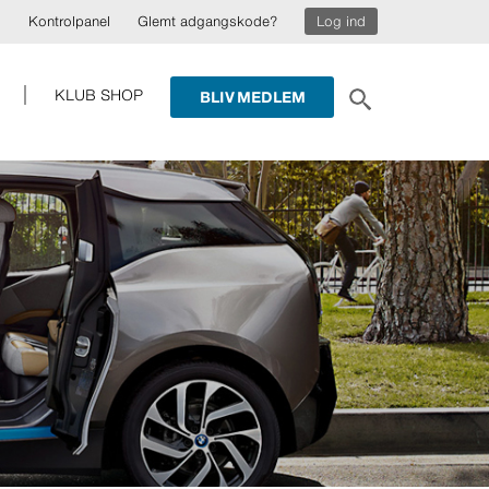
Kontrolpanel
Glemt adgangskode?
Log ind
KLUB SHOP
BLIV MEDLEM