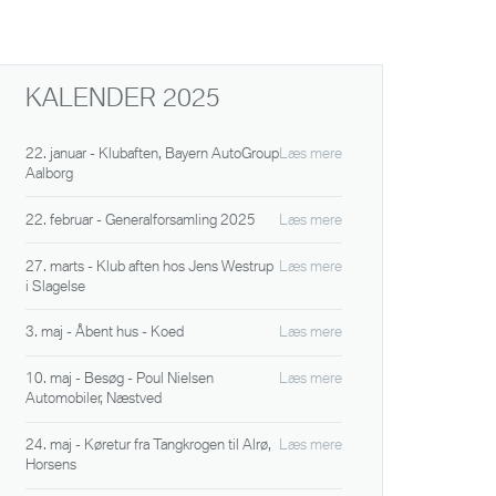
KALENDER 2025
22. januar - Klubaften, Bayern AutoGroup
Læs mere
Aalborg
22. februar - Generalforsamling 2025
Læs mere
27. marts - Klub aften hos Jens Westrup
Læs mere
i Slagelse
3. maj - Åbent hus - Koed
Læs mere
10. maj - Besøg - Poul Nielsen
Læs mere
Automobiler, Næstved
24. maj - Køretur fra Tangkrogen til Alrø,
Læs mere
Horsens