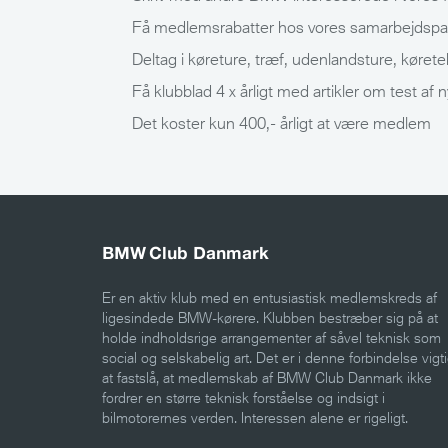
Få medlemsrabatter hos vores samarbejdspar
Deltag i køreture, træf, udenlandsture, køre
Få klubblad 4 x årligt med artikler om test a
Det koster kun 400,- årligt at være medlem
BMW Club Danmark
Er en aktiv klub med en entusiastisk medlemskreds af
ligesindede BMW-kørere. Klubben bestræber sig på at
holde indholdsrige arrangementer af såvel teknisk som
social og selskabelig art. Det er i denne forbindelse vigti
at fastslå, at medlemskab af BMW Club Danmark ikke
fordrer en større teknisk forståelse og indsigt i
bilmotorernes verden. Interessen alene er rigeligt.