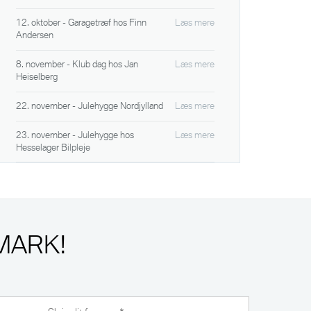
12. oktober - Garagetræf hos Finn
Læs mere
Andersen
8. november - Klub dag hos Jan
Læs mere
Heiselberg
22. november - Julehygge Nordjylland
Læs mere
23. november - Julehygge hos
Læs mere
Hesselager Bilpleje
MARK!