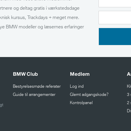
tnere og deltag gratis i værkstedsdage
teknisk kursus, Trackdays + meget mere.
f nye BMW modeller og læsernes erfaringer
BMW Club
Medlem
A
Bestyrelsesmøde referater
Log ind
Kl
Guide til arrangementer
Glemt adgangskode?
3 
Kontrolpanel
2 
gt
Di