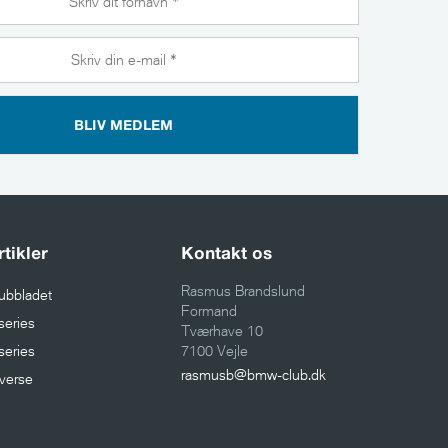
BLIV MEDLEM
rtikler
Kontakt os
Rasmus Brandslund
ubbladet
Formand
series
Tværhave 10
series
7100 Vejle
rasmusb@bmw-club.dk
verse